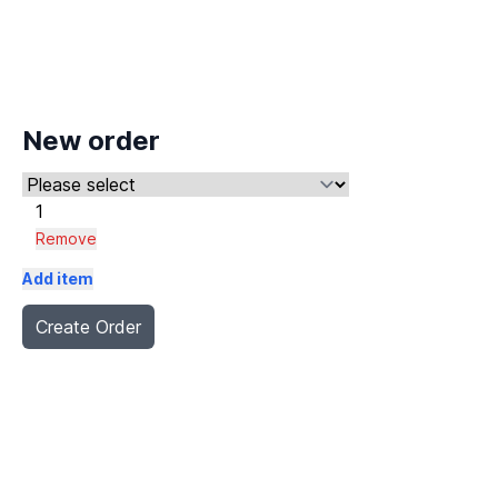
New order
Remove
Add item